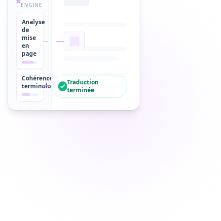
ENGINE
Analyse
de
mise
en
page
Cohérence
Traduction
terminologique
terminée