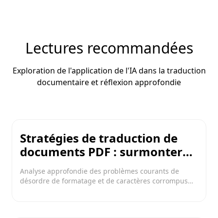
Lectures recommandées
Exploration de l'application de l'IA dans la traduction
documentaire et réflexion approfondie
Stratégies de traduction de
documents PDF : surmonter
les défis du formatage pour
Analyse approfondie des problèmes courants de
une restitution précise de la
désordre de formatage et de caractères corrompus
mise en page et du contenu
dans la traduction PDF, présentation de la façon dont
Shangyi AI (商译AI) exploite la technologie IA pour
réaliser la reconstruction de mise en page,