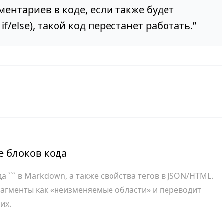
ентариев в коде, если также будет
f/else), такой код перестанет работать.
”
 блоков кода
 ``` в Markdown, а также свойства тегов в JSON/HTML.
рагменты как «неизменяемые области» и переводит
их.