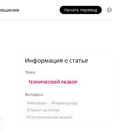
решение
Начать перевод
Информация о статье
Тема
ТЕХНИЧЕСКИЙ РАЗБОР
Вкладка
#
Markdown
#
Перевод кода
#
Проект на GitHub
#
Синтаксическая защита