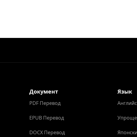
Документ
Язык
PDF Перевод
Английс
EPUB Перевод
Упроще
DOCX Перевод
Японски