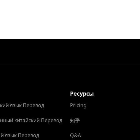
Ресурсы
кий язык Перевод
Pricing
нный китайский Перевод
知乎
й язык Перевод
Q&A