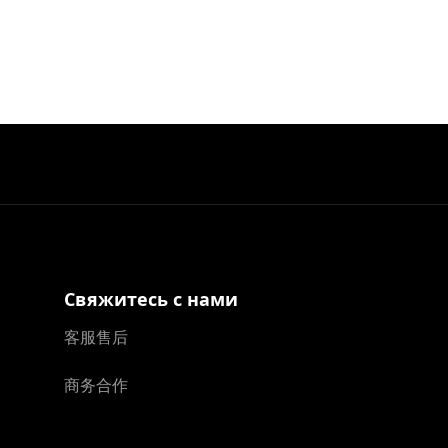
Свяжитесь с нами
客服售后
商务合作