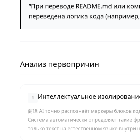
“
При переводе README.md или комм
переведена логика кода (например, i
Анализ первопричин
Интеллектуальное изолирование
1
商译 AI точно распознаёт маркеры блоков кода
Система автоматически определяет такие ф
только текст на естественном языке внутри н