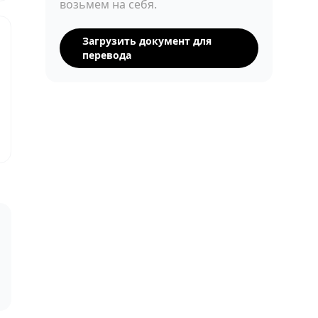
возьмем на себя.
Загрузить документ для
перевода