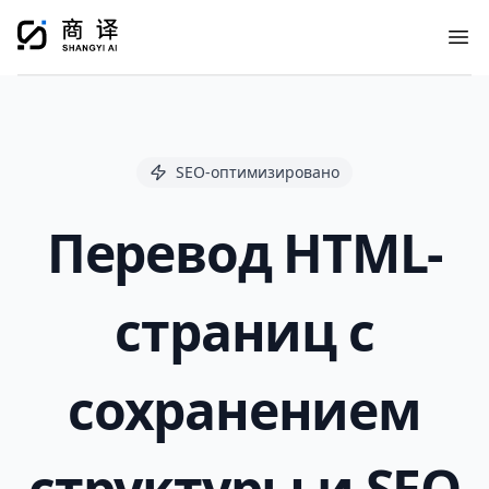
Ope
SEO-оптимизировано
Перевод HTML-
страниц с
сохранением
структуры и SEO