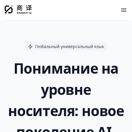
Ope
Глобальный универсальный язык
Понимание на
уровне
носителя: новое
поколение AI-