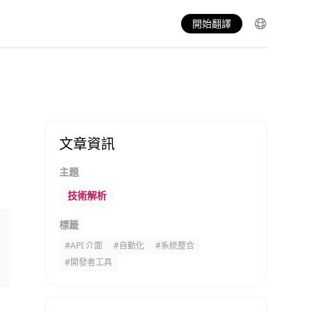
開始翻譯
文章資訊
主題
技術解析
標籤
#
API 介面
#
自動化
#
系統整合
#
開發者工具