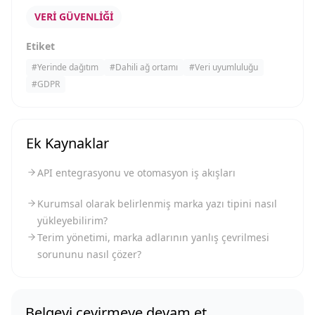
VERI GÜVENLIĞI
Etiket
#
Yerinde dağıtım
#
Dahili ağ ortamı
#
Veri uyumluluğu
#
GDPR
Ek Kaynaklar
API entegrasyonu ve otomasyon iş akışları
Kurumsal olarak belirlenmiş marka yazı tipini nasıl
yükleyebilirim?
Terim yönetimi, marka adlarının yanlış çevrilmesi
sorununu nasıl çözer?
Belgeyi çevirmeye devam et