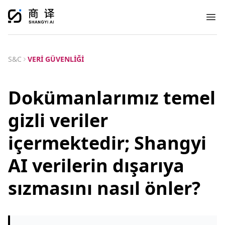
Ope
S&C
VERI GÜVENLIĞI
Dokümanlarımız temel
gizli veriler
içermektedir; Shangyi
AI verilerin dışarıya
sızmasını nasıl önler?