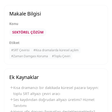
Makale Bilgisi
Konu
SEKTÖREL ÇÖZÜM
Etiket
#
SRT Çevirisi
#
Kısa dramalarda küresel açılım
#
Zaman Damgası Koruma
#
Toplu Çeviri
Ek Kaynaklar
Kısa dramanızı bir dakikada küresel pazara taşıyın:
toplu SRT altyazı çeviri aracı
Ses kaydından doğrudan altyazı üretimi? Hizmet
Tanıtımı
Hangi ofis dosyası formatları desteklenmektedir?