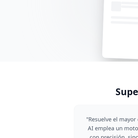
Supe
"
Resuelve el mayor 
AI emplea un motor
con precisión, si