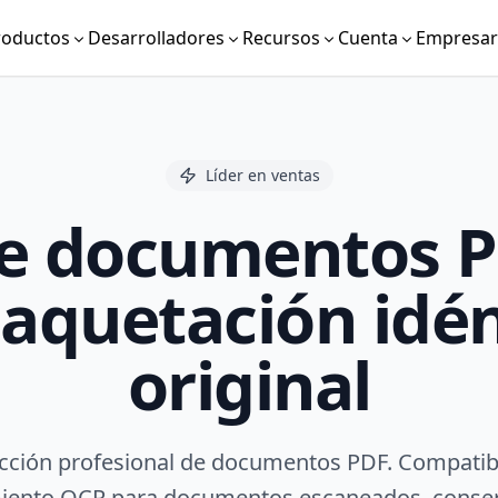
roductos
Desarrolladores
Recursos
Cuenta
Empresari
Líder en ventas
e documentos P
quetación idén
original
cción profesional de documentos PDF. Compatib
iento OCR para documentos escaneados, conser