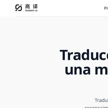
P
Traduc
una ma
Tradu
reconocim