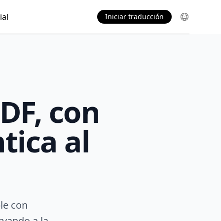
al
Iniciar traducción
DF, con
tica al
le con
vando a la