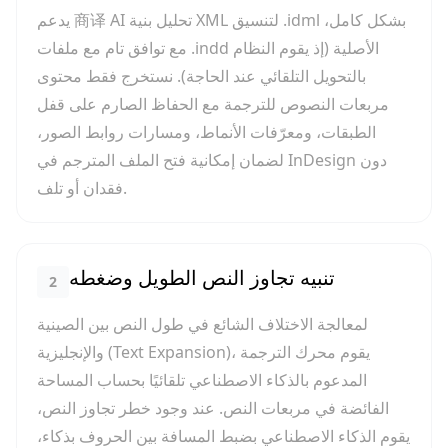
يدعم 商译 AI تحليل بنية XML لتنسيق .idml بشكل كامل،
مع توافق تام مع ملفات .indd الأصلية (إذ يقوم النظام
بالتحويل التلقائي عند الحاجة). نستخرج فقط محتوى
مربعات النصوص للترجمة مع الحفاظ الصارم على قفل
الطبقات، ومعرّفات الأنماط، ومسارات روابط الصور،
لضمان إمكانية فتح الملف المترجم في InDesign دون
فقدان أو تلف.
تنبيه تجاوز النص الطويل وضغطه
2
لمعالجة الاختلاف الشائع في طول النص بين الصينية
والإنجليزية (Text Expansion)، يقوم محرك الترجمة
المدعوم بالذكاء الاصطناعي تلقائيًا بحساب المساحة
الفائضة في مربعات النص. عند وجود خطر تجاوز النص،
يقوم الذكاء الاصطناعي بضبط المسافة بين الحروف بذكاء،