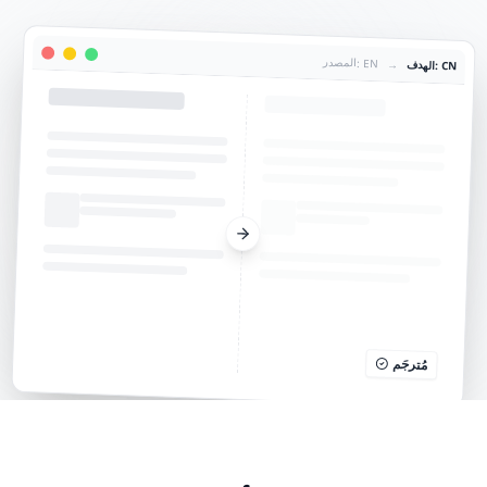
المصدر: EN
→
الهدف: CN
مُترجَم