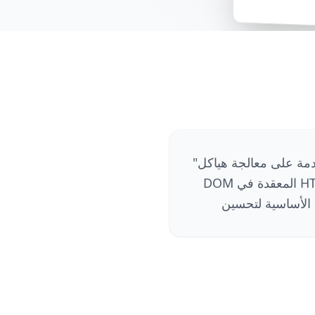
قدمة على معالجة هياكل
"
DOM المعقدة في HTML. نحن لا نترجم النصوص الظاهرة فقط، بل نتعمق أيضاً في الكود البرمجي لنترجم