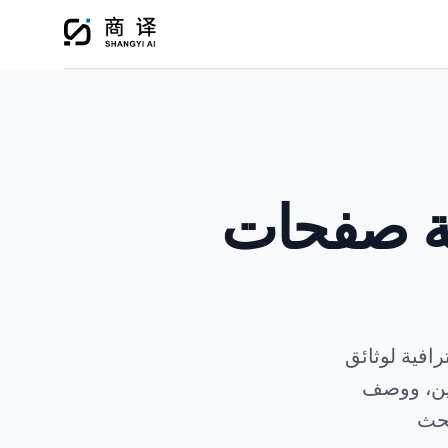
 HTML مع الحفاظ على
H. حماية ذكية لوسوم وخصائص HTML دون أي
، وخصائص Alt