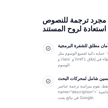
استعادة لروح المستند
مان مطلق للشفرة البرمجية
حماية ذكية لجميع الوسوم مثل `<div>`, `<a>`, `<span>` وكافة خصائصها (مثل ‎`id`‎
و‎`class`‎ و‎`href`‎). تظل وظائف الصفحة بعد الترجمة كاملة دون أي أخطاء في إغلاق
الوسوم.
م بمزامنة ترجمة عناصر `<title>` و`<meta
name="description">` بالإضافة إلى خاصية `alt` للصور، مما يعزز تصدر موقعكم
في نتائج بحث Google.