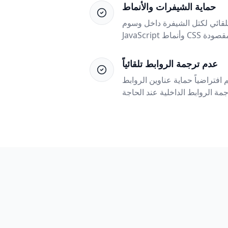
حماية الشيفرات والأنماط
تل الشيفرة داخل وسوم `<script>` و`<style>`. منطق التفاعل في
عدم ترجمة الروابط تلقائياً
فتراضياً حماية عناوين الروابط `href` من الترجمة لتفادي ظهور أخطاء 404.