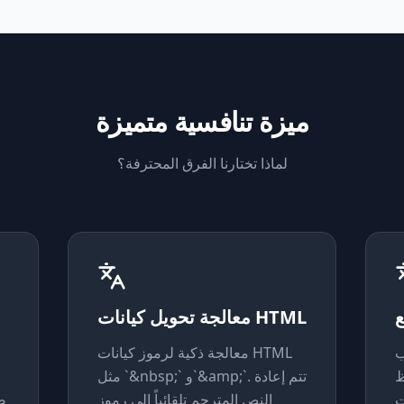
ميزة تنافسية متميزة
لماذا تختارنا الفرق المحترفة؟
ع
معالجة تحويل كيانات HTML
ب
معالجة ذكية لرموز كيانات HTML
ظ
مثل `&nbsp;` و`&amp;`. تتم إعادة
ت
النص المترجم تلقائياً إلى رموز
ص