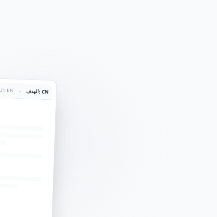
المصدر: EN
→
الهدف: CN