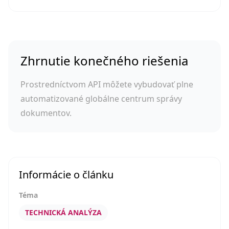
Zhrnutie konečného riešenia
Prostredníctvom API môžete vybudovať plne
automatizované globálne centrum správy
dokumentov.
Informácie o článku
Téma
TECHNICKÁ ANALÝZA