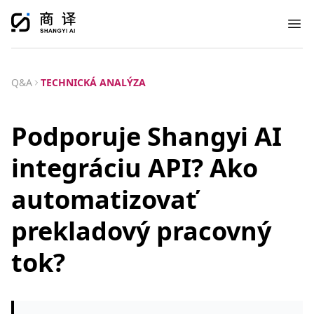
Ope
Q&A
TECHNICKÁ ANALÝZA
Podporuje Shangyi AI
integráciu API? Ako
automatizovať
prekladový pracovný
tok?