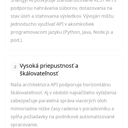
Shangyi AI poskytuje štandardizované REST API s
podporou nahrávania súborov, dotazovania na
stav úloh a sťahovania výsledkov. Vývojári môžu
jednoducho využívať API v akomkoľvek
programovacom jazyku (Python, Java, Node.js a
pod.).
Vysoká priepustnosť a
2
škálovateľnosť
Naša architektúra API podporuje horizontálnu
škálovateľnosť. Aj v období najväčšieho vyťaženia
zabezpečuje paralelná správa viacerých úloh
mimoriadne nízke časy radenia v poradovníku a
spĺňa požiadavky na podnikové automatizované
spracovanie.