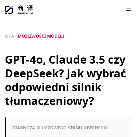
Ope
Q&A
MOŻLIWOŚCI MODELI
GPT-4o, Claude 3.5 czy
DeepSeek? Jak wybrać
odpowiedni silnik
tłumaczeniowy?
DIAGNOZA KLUCZOWEGO STANU OBECNEGO