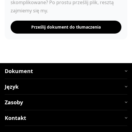
skomplikowane? Po prostu prześlij plik, resztą
zajmiemy się my.
Prześlij dokument do tłumaczenia
Dokument
Język
Zasoby
Kontakt