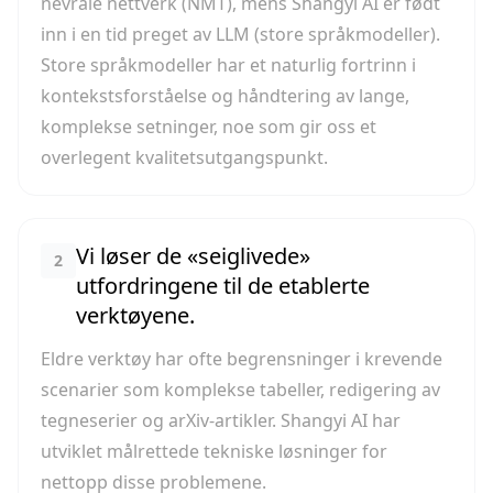
nevrale nettverk (NMT), mens Shangyi AI er født
inn i en tid preget av LLM (store språkmodeller).
Store språkmodeller har et naturlig fortrinn i
kontekstsforståelse og håndtering av lange,
komplekse setninger, noe som gir oss et
overlegent kvalitetsutgangspunkt.
Vi løser de «seiglivede»
2
utfordringene til de etablerte
verktøyene.
Eldre verktøy har ofte begrensninger i krevende
scenarier som komplekse tabeller, redigering av
tegneserier og arXiv-artikler. Shangyi AI har
utviklet målrettede tekniske løsninger for
nettopp disse problemene.