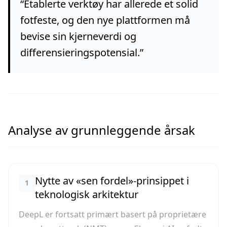
“
Etablerte verktøy har allerede et solid
fotfeste, og den nye plattformen må
bevise sin kjerneverdi og
differensieringspotensial.
”
Analyse av grunnleggende årsak
Nytte av «sen fordel»-prinsippet i
1
teknologisk arkitektur
DeepL er fortsatt primært basert på proprietære