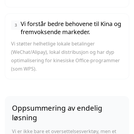
Vi forstår bedre behovene til Kina og
3
fremvoksende markeder.
Vi støtter helhetlige lokale betalinger
(WeChat/Alipay), lokal distribusjon og har dyp
optimalisering for kinesiske Office-programmer
(som WPS).
Oppsummering av endelig
løsning
Vi er ikke bare et oversettelsesverktøy, men et