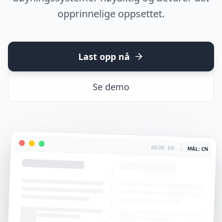
opprinnelige oppsettet.
Last opp nå
Se demo
KILDE: EN
→
MÅL: CN