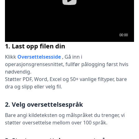
1. Last opp filen din
Klikk
Oversettelsesside
,
Gå inn i
operasjonsgrensesnittet, fullfør pålogging først hvis
nødvendig.
Støtter PDF, Word, Excel og 50+ vanlige filtyper, bare
dra og slipp eller velg fil.
2. Velg oversettelsespråk
Bare angi kildeteksten og målspråket du trenger, vi
støtter oversettelse mellom over 100 språk.