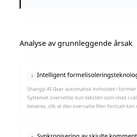
Analyse av grunnleggende årsak
Intelligent formelisolerings­teknolo
1
Shangyi AI låser automatisk innholdet i formler
Systemet oversetter kun teksten som vises i c
bevares, slik at den oversatte filen fortsatt ka
Synkronisering av skjulte kommen