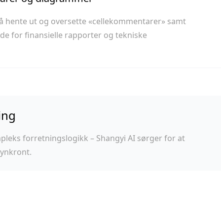
I også hente ut og oversette «cellekommentarer» samt
de for finansielle rapporter og tekniske
ing
leks forretningslogikk – Shangyi AI sørger for at
synkront.