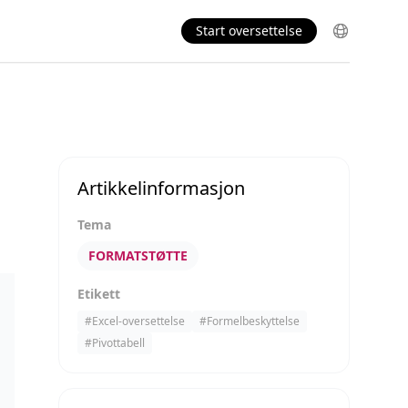
Start oversettelse
Artikkelinformasjon
Tema
FORMATSTØTTE
Etikett
#
Excel-oversettelse
#
Formelbeskyttelse
#
Pivottabell