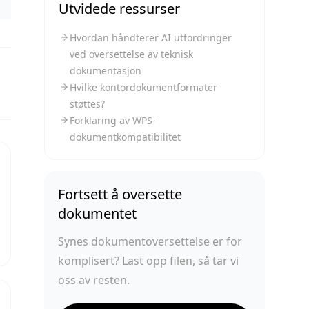
Utvidede ressurser
Hvordan håndterer AI utfordringer
ved oversettelse av teknisk
dokumentasjon
Hvilke kontordokumentformater
støttes?
Forklaring av WPS-
dokumentkompatibilitet
Fortsett å oversette
dokumentet
Synes dokumentoversettelse er for
komplisert? Last opp filen, så tar vi
oss av resten.