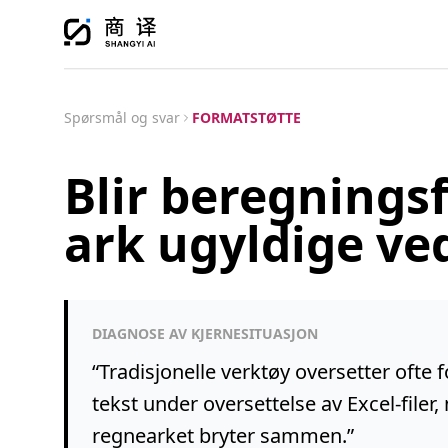
Spørsmål og svar
FORMATSTØTTE
Blir beregningsf
ark ugyldige ve
DIAGNOSE AV KJERNESITUASJON
“
Tradisjonelle verktøy oversetter oft
tekst under oversettelse av Excel-filer
regnearket bryter sammen.
”