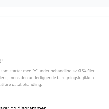
gi
 som starter med “=” under behandling av XLSX-filer.
ellene, mens den underliggende beregningslogikken
n utføre databehandling.
tarer og diagrammer