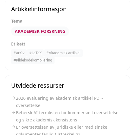
Artikkelinformasjon
Tema
AKADEMISK FORSKNING
Etikett
#
arXiv
#
LaTeX
#
Akademisk artikkel
#
Kildekodekompilering
Utvidede ressurser
2026 evaluering av akademisk artikkel PDF-
oversettelse
Behersk AI-termlisten for kommersiell oversettelse
og sikre akademisk konsistens
Er oversettelsen av juridiske eller medisinske
dokumenter faglig tilstrekkelig?