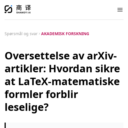
Ope
Spørsmål og svar
AKADEMISK FORSKNING
Oversettelse av arXiv-
artikler: Hvordan sikre
at LaTeX-matematiske
formler forblir
leselige?