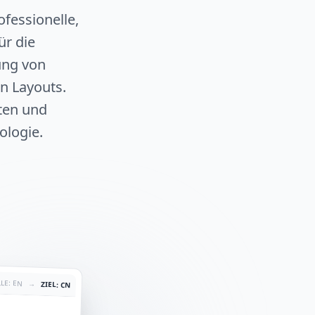
fessionelle,
ür die
ung von
n Layouts.
ten und
ologie.
LE: EN
→
ZIEL: CN