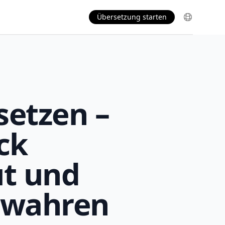
Übersetzung starten
etzen –
ck
ut und
ewahren