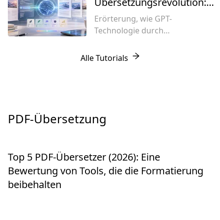
ermöglicht
menschliche Eingriffe
Übersetzungsrevolution:
basierenden
benötigen, und erfahren Sie,
Von Kontextbewusstsein
Dokumentenübersetzungsdienst,
Erörterung, wie GPT-
wie die professionelle
zur stilistischen Evolution
der die Batch-Übersetzung von
Technologie durch
Revisionsfunktion von Shangyi
SRT-Untertiteln unterstützt,
tiefgreifendes
AI (商译AI) die letzte Lücke
mehrsprachige Lokalisierung in
Kontextverständnis, natürliche
Alle Tutorials
zwischen maschineller
einer Minute abschließt und das
Sprachgenerierung,
Übersetzung und perfekten
ideale KI-Übersetzungstool für
Verzerrungsbeseitigung und
Übersetzungstexten schließt.
Kurzdrama-Distributions- und
dynamische
Exportteams darstellt.
Korpusverarbeitungsfähigkeiten
die traditionelle maschinelle
PDF-Übersetzung
Übersetzung grundlegend
übertrifft und die
Übersetzungsbranche in eine
Top 5 PDF-Übersetzer (2026): Eine
neue Ära führt.
Bewertung von Tools, die die Formatierung
beibehalten