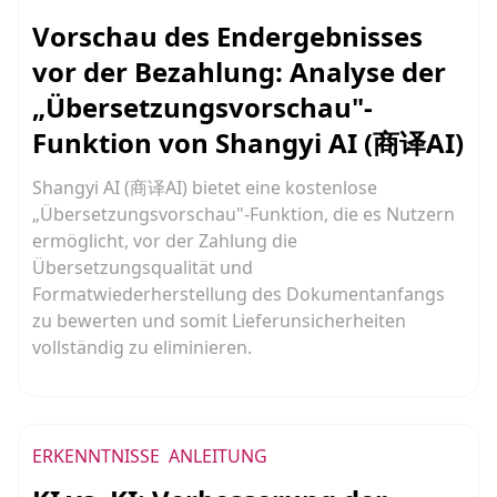
Vorschau des Endergebnisses
vor der Bezahlung: Analyse der
„Übersetzungsvorschau"-
Funktion von Shangyi AI (商译AI)
Shangyi AI (商译AI) bietet eine kostenlose
„Übersetzungsvorschau"-Funktion, die es Nutzern
ermöglicht, vor der Zahlung die
Übersetzungsqualität und
Formatwiederherstellung des Dokumentanfangs
zu bewerten und somit Lieferunsicherheiten
vollständig zu eliminieren.
ERKENNTNISSE
ANLEITUNG