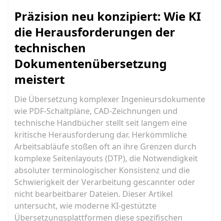
Präzision neu konzipiert: Wie KI
die Herausforderungen der
technischen
Dokumentenübersetzung
meistert
Die Übersetzung komplexer Ingenieursdokumente
wie PDF-Schaltpläne, CAD-Zeichnungen und
technische Handbücher stellt seit langem eine
kritische Herausforderung dar. Herkömmliche
Arbeitsabläufe stoßen oft an ihre Grenzen durch
komplexe Seitenlayouts (DTP), die Notwendigkeit
absoluter terminologischer Konsistenz und die
Schwierigkeit der Verarbeitung gescannter oder
nicht bearbeitbarer Dateien. Dieser Artikel
untersucht, wie moderne KI-gestützte
Übersetzungsplattformen diese spezifischen