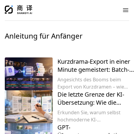
Ope
Top 5 PDF-Übersetzer (2026): Eine
Anleitung für Anfänger
Bewertung von Tools, die die
Formatierung beibehalten
Kurzdrama-Export in einer
Minute gemeistert: Batch-
SRT-
Angesichts des Booms beim
Untertitelübersetzungstool
Export von Kurzdramen – wie
Die letzte Grenze der KI-
lassen sich hohe Kosten für
Untertitelübersetzungen und
Übersetzung: Wie die
schnelle
manuelle Überarbeitung
Erkunden Sie, warum selbst
Markteinführungsanforderunge
von Shangyi AI (商译AI)
hochmoderne KI-
bewältigen? Shangyi AI bietet
perfekte Lieferungen
GPT-
Übersetzungen noch
einen auf Large Language Model