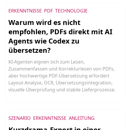
ERKENNTNISSE
PDF
TECHNOLOGIE
Warum wird es nicht
empfohlen, PDFs direkt mit AI
Agents wie Codex zu
übersetzen?
KI-Agenten eignen sich zum Lesen,
Zusammenfassen und Korrekturlesen von PDFs,
aber hochwertige PDF-Übersetzung erfordert
Layout-Analyse, OCR, Übersetzungsintegration,
visuelle Überprüfung und stabile Lieferprozesse.
SZENARIO
ERKENNTNISSE
ANLEITUNG
Kurzdrama-Export in einer