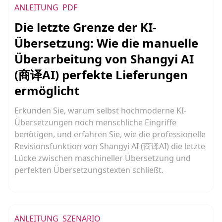
ANLEITUNG
PDF
Die letzte Grenze der KI-
Übersetzung: Wie die manuelle
Überarbeitung von Shangyi AI
(商译AI) perfekte Lieferungen
ermöglicht
Erkunden Sie, warum selbst hochmoderne KI-
Übersetzungen noch menschliche Eingriffe
benötigen, und erfahren Sie, wie die professionelle
Revisionsfunktion von Shangyi AI (商译AI) die letzte
Lücke zwischen maschineller Übersetzung und
perfekten Übersetzungstexten schließt.
ANLEITUNG
SZENARIO