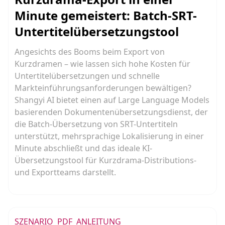
Minute gemeistert: Batch-SRT-
Untertitelübersetzungstool
Angesichts des Booms beim Export von
Kurzdramen – wie lassen sich hohe Kosten für
Untertitelübersetzungen und schnelle
Markteinführungsanforderungen bewältigen?
Shangyi AI bietet einen auf Large Language Models
basierenden Dokumentenübersetzungsdienst, der
die Batch-Übersetzung von SRT-Untertiteln
unterstützt, mehrsprachige Lokalisierung in einer
Minute abschließt und das ideale KI-
Übersetzungstool für Kurzdrama-Distributions-
und Exportteams darstellt.
SZENARIO
PDF
ANLEITUNG