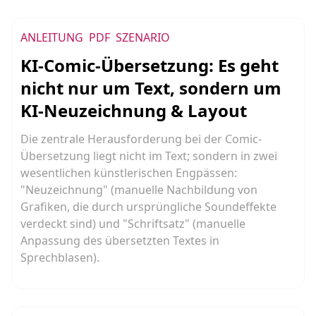
ANLEITUNG
PDF
SZENARIO
KI-Comic-Übersetzung: Es geht
nicht nur um Text, sondern um
KI-Neuzeichnung & Layout
Die zentrale Herausforderung bei der Comic-
Übersetzung liegt nicht im Text; sondern in zwei
wesentlichen künstlerischen Engpässen:
"Neuzeichnung" (manuelle Nachbildung von
Grafiken, die durch ursprüngliche Soundeffekte
verdeckt sind) und "Schriftsatz" (manuelle
Anpassung des übersetzten Textes in
Sprechblasen).