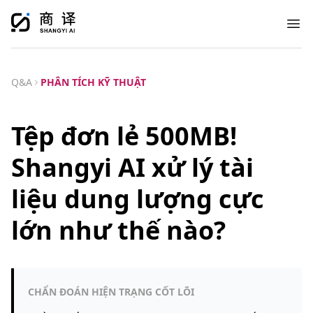
Ope
Q&A
PHÂN TÍCH KỸ THUẬT
Tệp đơn lẻ 500MB!
Shangyi AI xử lý tài
liệu dung lượng cực
lớn như thế nào?
CHẨN ĐOÁN HIỆN TRẠNG CỐT LÕI