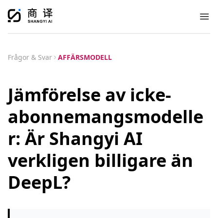
Ope
Frågor & Svar
AFFÄRSMODELL
Jämförelse av icke-
abonnemangsmodelle
r: Är Shangyi AI
verkligen billigare än
DeepL?