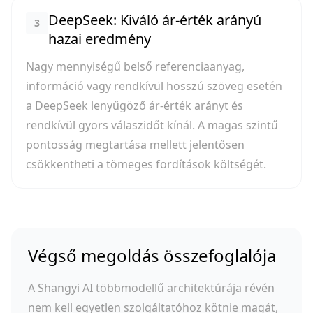
DeepSeek: Kiváló ár-érték arányú
3
hazai eredmény
Nagy mennyiségű belső referenciaanyag,
információ vagy rendkívül hosszú szöveg esetén
a DeepSeek lenyűgöző ár-érték arányt és
rendkívül gyors válaszidőt kínál. A magas szintű
pontosság megtartása mellett jelentősen
csökkentheti a tömeges fordítások költségét.
Végső megoldás összefoglalója
A Shangyi AI többmodellű architektúrája révén
nem kell egyetlen szolgáltatóhoz kötnie magát,