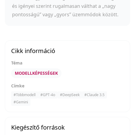
és igényei szerint rugalmasan válthat a „nagy
pontosságú” vagy „gyors” üzemmódok között.
Cikk információ
Téma
MODELLKÉPESSÉGEK
Címke
#
Többmodell
#
GPT-4o
#
DeepSeek
#
Claude 3.5
#
Gemini
Kiegészítő források