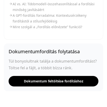
AI vs. AI: Többmodell-összehasonlítással a fordítási
minőség javításáért
A GPT-fordítás forradalma: Kontextusérzékeny
fordítástól a stílusfejlődésig
Mire szolgál a „Fordítás előnézete” funkció?
Dokumentumfordítás folytatása
Túl bonyolultnak találja a dokumentumfordítást?
Töltse fel a fájlt, a többit bízza ránk.
Dokumentum feltöltése fordításhoz