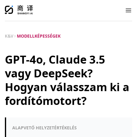
Ope
K&V
MODELLKÉPESSÉGEK
GPT-4o, Claude 3.5
vagy DeepSeek?
Hogyan válasszam ki a
fordítómotort?
ALAPVETŐ HELYZETÉRTÉKELÉS