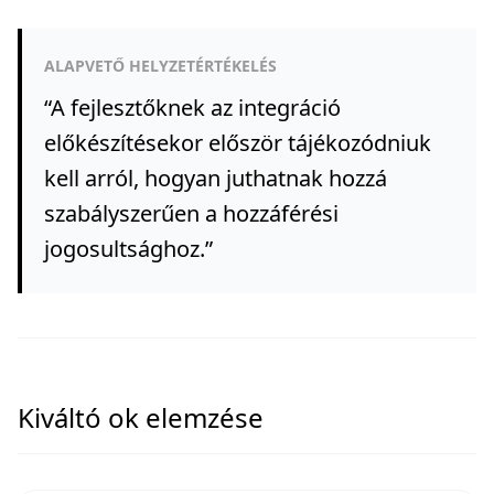
ALAPVETŐ HELYZETÉRTÉKELÉS
“
A fejlesztőknek az integráció
előkészítésekor először tájékozódniuk
kell arról, hogyan juthatnak hozzá
szabályszerűen a hozzáférési
jogosultsághoz.
”
Kiváltó ok elemzése