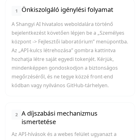
Önkiszolgáló igénylési folyamat
1
A Shangyi AI hivatalos weboldalára történő
bejelentkezést követően lépjen be a „Személyes
központ -> Fejlesztői laboratórium” menüpontba.
Az „API-kulcs létrehozása” gombra kattintva
hozhatja létre saját egyedi tokenjét. Kérjük,
mindenképpen gondoskodjon a biztonságos
megőrzéséről, és ne tegye közzé front-end
kódban vagy nyilvános GitHub-tárhelyen.
A díjszabási mechanizmus
2
ismertetése
Az API-hívások és a webes felület ugyanazt a