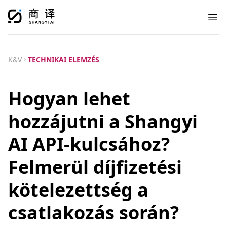
Ope
K&V
TECHNIKAI ELEMZÉS
Hogyan lehet
hozzájutni a Shangyi
AI API-kulcsához?
Felmerül díjfizetési
kötelezettség a
csatlakozás során?