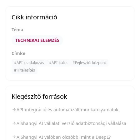
Cikk információ
Téma
TECHNIKAI ELEMZÉS
Címke
#
API-csatlakozás
#
API-kulcs
#
Fejlesztői központ
#
Hitelesítés
Kiegészítő források
API-integráció és automatizált munkafolyamatok
A Shangyi AI vállalati verzió adatbiztonsági vállalása
A Shangyi AI valóban olcsóbb, mint a DeepL?