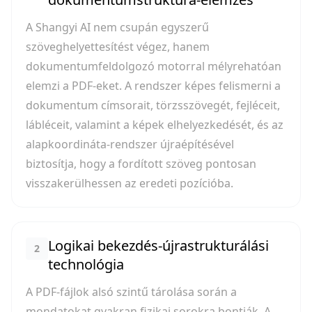
A Shangyi AI nem csupán egyszerű
szöveghelyettesítést végez, hanem
dokumentumfeldolgozó motorral mélyrehatóan
elemzi a PDF-eket. A rendszer képes felismerni a
dokumentum címsorait, törzsszövegét, fejléceit,
lábléceit, valamint a képek elhelyezkedését, és az
alapkoordináta-rendszer újraépítésével
biztosítja, hogy a fordított szöveg pontosan
visszakerülhessen az eredeti pozícióba.
Logikai bekezdés-újrastrukturálási
2
technológia
A PDF-fájlok alsó szintű tárolása során a
mondatokat gyakran fizikai sorokra bontják. A