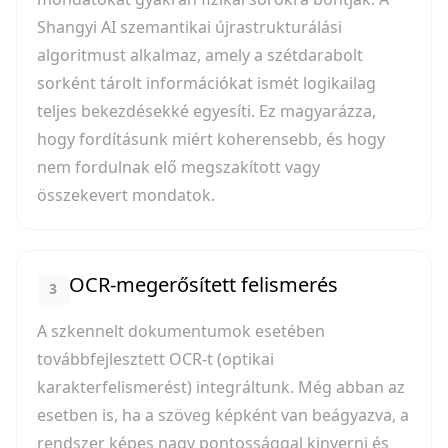
Shangyi AI szemantikai újrastrukturálási
algoritmust alkalmaz, amely a szétdarabolt
sorként tárolt információkat ismét logikailag
teljes bekezdésekké egyesíti. Ez magyarázza,
hogy fordításunk miért koherensebb, és hogy
nem fordulnak elő megszakított vagy
összekevert mondatok.
OCR-megerősített felismerés
3
A szkennelt dokumentumok esetében
továbbfejlesztett OCR-t (optikai
karakterfelismerést) integráltunk. Még abban az
esetben is, ha a szöveg képként van beágyazva, a
rendszer képes nagy pontossággal kinyerni és