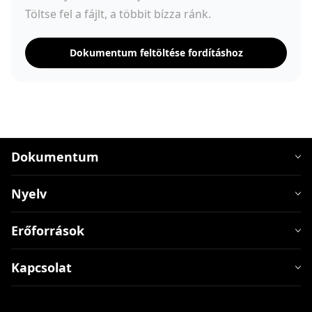
Töltse fel a fájlt, a többit bízza ránk.
Dokumentum feltöltése fordításhoz
Dokumentum
Nyelv
Erőforrások
Kapcsolat