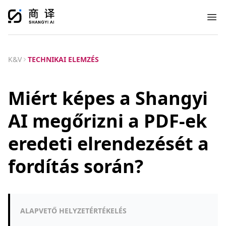
Ope
K&V
TECHNIKAI ELEMZÉS
Miért képes a Shangyi
AI megőrizni a PDF-ek
eredeti elrendezését a
fordítás során?
ALAPVETŐ HELYZETÉRTÉKELÉS