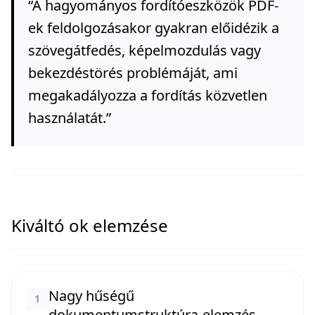
“
A hagyományos fordítóeszközök PDF-
ek feldolgozásakor gyakran előidézik a
szövegátfedés, képelmozdulás vagy
bekezdéstörés problémáját, ami
megakadályozza a fordítás közvetlen
használatát.
”
Kiváltó ok elemzése
Nagy hűségű
1
dokumentumstruktúra-elemzés