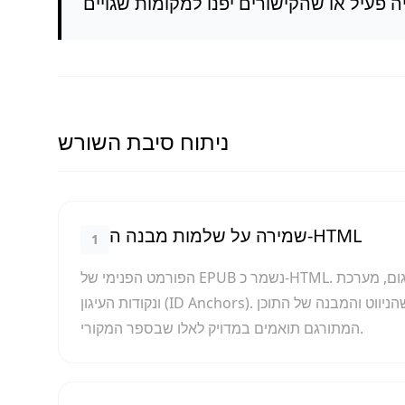
ניתוח סיבת השורש
שמירה על שלמות מבנה ה-HTML
1
הפורמט הפנימי של EPUB נשמר כ-HTML. בעת התרגום, מערכת 商译 AI מקפידה לשמור על כל תגיות ה-<a> (קישורים)
ונקודות העיגון (ID Anchors). לאחר השלמת התרגום נארוז מחדש את הספר, כדי להבטיח שהניווט והמבנה של התוכן
המתורגם תואמים במדויק לאלו שבספר המקורי.