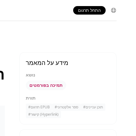
התחל תרגום
מידע על המאמר
נושא
תמיכה בפורמטים
תווית
תוכן עניינים
#
ספר אלקטרוני
#
תרגום EPUB
#
קישור (Hyperlink)
#