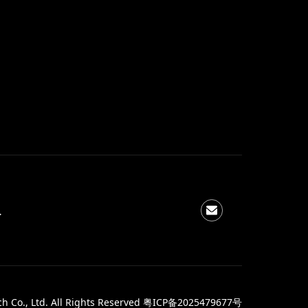
תרגום מסמכים מקצועי באינטרנט, תוך שמירה מושלמת
 Co., Ltd. All Rights Reserved
粤ICP备2025479677号