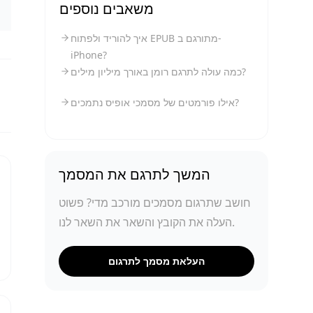
משאבים נוספים
איך להוריד ולפתוח EPUB מתורגם ב-
iPhone?
כמה עולה לתרגם רומן באורך מיליון מילים?
אילו פורמטים של מסמכי אופיס נתמכים?
המשך לתרגם את המסמך
חושב שתרגום מסמכים מורכב מדי? פשוט
העלה את הקובץ והשאר את השאר לנו.
העלאת מסמך לתרגום