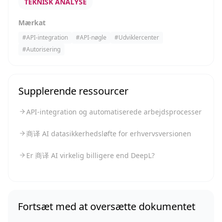
TEKNISK ANALYSE
Mærkat
#
API-integration
#
API-nøgle
#
Udviklercenter
#
Autorisering
Supplerende ressourcer
API-integration og automatiserede arbejdsprocesser
商译 AI datasikkerhedsløfte for erhvervsversionen
Er 商译 AI virkelig billigere end DeepL?
Fortsæt med at oversætte dokumentet