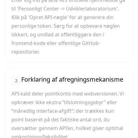
Efter log ind på 商译 AI’s officielle hjemmeside gå
til 'Personligt Center -> Udviklerlaboratorium'.
Klik på 'Opret API-nøgle' for at generere din
personlige token. Sørg for at opbevare nøglen
sikkert, og undlad at offentliggøre den i
frontend-kode eller offentlige GitHub-
repositorier.
Forklaring af afregningsmekanisme
2
API-kald deler pointkonto med webversionen. Vi
opkræver ikke ekstra “tilslutningsgebyr” eller
“månedlig interface-afgift”; der trækkes kun
point baseret på det faktiske antal ord, du
oversætter gennem API’en, hvilket giver optimal
omkostningsfleksibilitet.