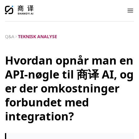
Ope
Q&A
TEKNISK ANALYSE
Hvordan opnår man en
API-nøgle til 商译 AI, og
er der omkostninger
forbundet med
integration?