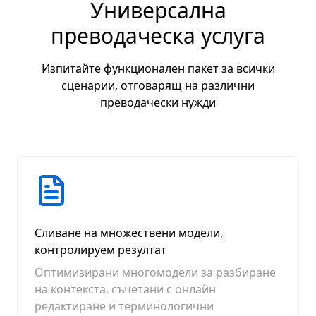
Универсална
преводаческа услуга
Изпитайте функционален пакет за всички
сценарии, отговарящ на различни
преводачески нужди
Сливане на множествени модели,
контролируем резултат
Оптимизирани многомодели за разбиране
на контекста, съчетани с онлайн
редактиране и терминологични