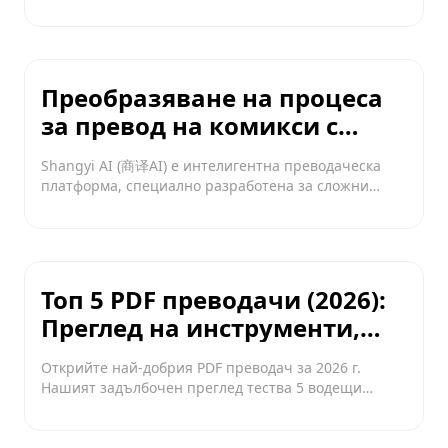
O.Translator по отношение на работата с
двуколонни оформления, терминология и графики.
Преобразяване на процеса
за превод на комикси с
прецизно възпроизвеждане
Shangyi AI (商译AI) е интелигентна преводаческа
на оформлението и стила
платформа, специално разработена за сложни
текстово-графични сценарии като комикси,
използваща напреднали AI и OCR технологии за
осъществяване на комплексно решение от
прецизно разпознаване и професионален превод
до автоматично форматиране.
Топ 5 PDF преводачи (2026):
Преглед на инструменти,
които запазват
Открийте най-добрия PDF преводач за 2026 г.
форматирането
Нашият задълбочен преглед тества 5 водещи
услуги по качество на превода, OCR технология,
разходи и способността им да превеждат PDF
документи при пълно запазване на оригиналното