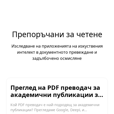
Препоръчани за четене
Изследване на приложенията на изкуствения
интелект в документното превеждане и
задълбочено осмисляне
Преглед на PDF преводач за
академични публикации за
2026 г.: Google срещу DeepL
Кой PDF преводач е най-подходящ за академични
срещу ShangYiAI
публикации? Прегледаме Google, DeepL и