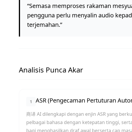
“
Semasa memproses rakaman mesyuara
pengguna perlu menyalin audio kepad
terjemahan.
”
Analisis Punca Akar
ASR (Pengecaman Pertuturan Auto
1
商译 AI dilengkapi dengan enjin ASR yang berk
pelbagai bahasa dengan ketepatan tinggi, ser
bagi menghasilkan draf awal berserta cap mas