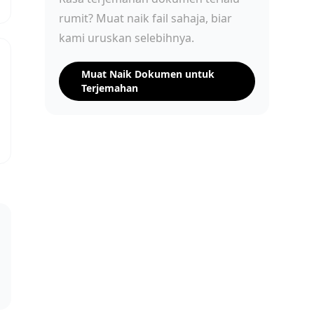
rumit? Muat naik fail sahaja, biar
kami uruskan selebihnya.
Muat Naik Dokumen untuk
Terjemahan