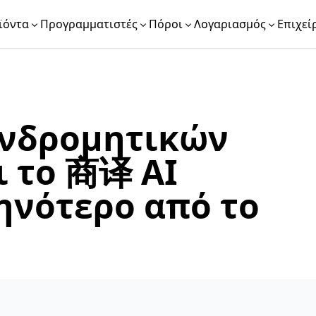
ϊόντα
Προγραμματιστές
Πόροι
Λογαριασμός
Επιχεί
υνδρομητικών
ι το 商译 AI
ηνότερο από το