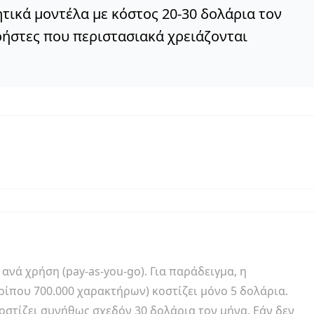
τικά μοντέλα με κόστος 20-30 δολάρια τον
χρήστες που περιστασιακά χρειάζονται
νά χρήση (pay-as-you-go). Για παράδειγμα, η
ρίπου 700.000 χαρακτήρων) κοστίζει μόνο 5 δολάρια.
οστίζει συνήθως σχεδόν 30 δολάρια τον μήνα. Εάν δεν