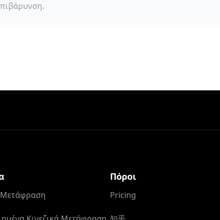
επιβάρυνση.
α
Πόροι
ά Μετάφραση
Pricing
ημένα Κινεζικά Μετάφραση
知乎