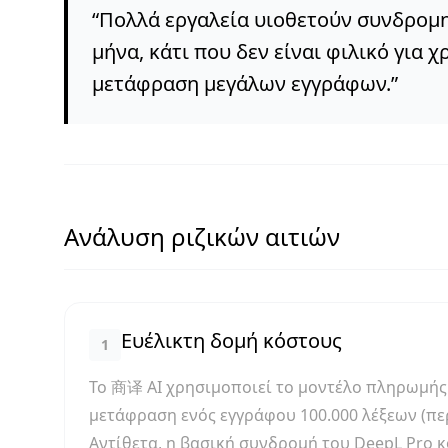
“
Πολλά εργαλεία υιοθετούν συνδρομη
μήνα, κάτι που δεν είναι φιλικό για 
μετάφραση μεγάλων εγγράφων.
”
Ανάλυση ριζικών αιτιών
Ευέλικτη δομή κόστους
1
Το 商译 AI χρησιμοποιεί το μοντέλο πληρωμής α
μετάφραση ενός εγγράφου 100.000 λέξεων (πε
Αντίθετα, η βασική συνδρομή του DeepL Pro κ