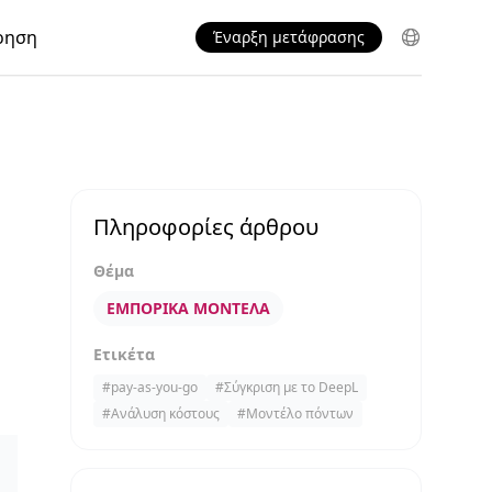
ρηση
Έναρξη μετάφρασης
Πληροφορίες άρθρου
Θέμα
ΕΜΠΟΡΙΚΆ ΜΟΝΤΈΛΑ
Ετικέτα
#
pay-as-you-go
#
Σύγκριση με το DeepL
#
Ανάλυση κόστους
#
Μοντέλο πόντων