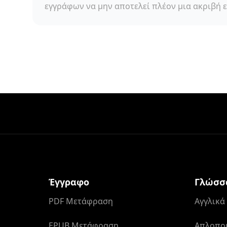
εγγράφων να μην αποτελεί πλέον μια ακριβή 
Έγγραφο
Γλώσσ
PDF Μετάφραση
Αγγλικ
EPUB Μετάφραση
Απλοποι