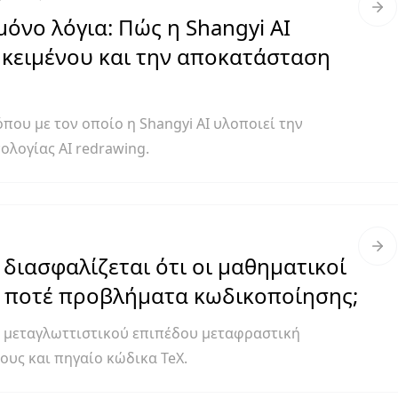
όνο λόγια: Πώς η Shangyi AI
 κειμένου και την αποκατάσταση
που με τον οποίο η Shangyi AI υλοποιεί την
λογίας AI redrawing.
διασφαλίζεται ότι οι μαθηματικοί
ν ποτέ προβλήματα κωδικοποίησης;
η μεταγλωττιστικού επιπέδου μεταφραστική
ους και πηγαίο κώδικα TeX.