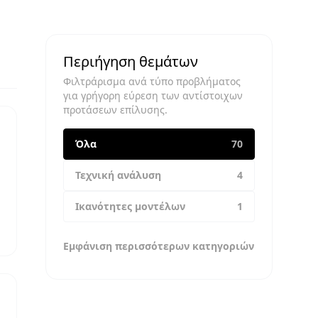
Περιήγηση θεμάτων
Φιλτράρισμα ανά τύπο προβλήματος
για γρήγορη εύρεση των αντίστοιχων
προτάσεων επίλυσης.
Όλα
70
Τεχνική ανάλυση
4
Ικανότητες μοντέλων
1
Εμφάνιση περισσότερων κατηγοριών