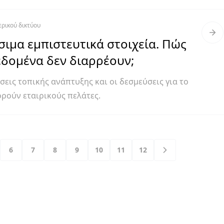
ρικού δικτύου
σιμα εμπιστευτικά στοιχεία. Πώς
εδομένα δεν διαρρέουν;
εις τοπικής ανάπτυξης και οι δεσμεύσεις για το
ούν εταιρικούς πελάτες.
6
7
8
9
10
11
12