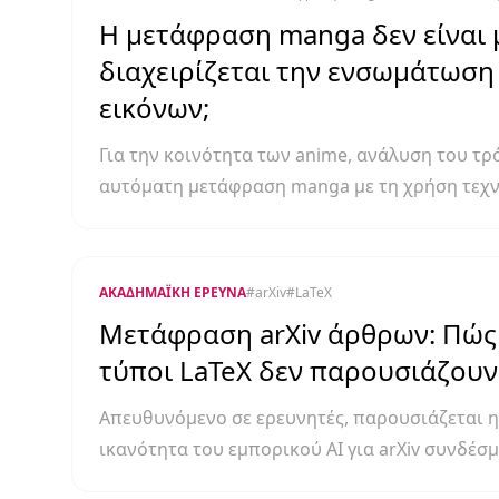
Η μετάφραση manga δεν είναι μ
διαχειρίζεται την ενσωμάτωση
εικόνων;
Για την κοινότητα των anime, ανάλυση του τρό
αυτόματη μετάφραση manga με τη χρήση τεχνο
ΑΚΑΔΗΜΑΪΚΉ ΈΡΕΥΝΑ
#
arXiv
#
LaTeX
Μετάφραση arXiv άρθρων: Πώς 
τύποι LaTeX δεν παρουσιάζου
Απευθυνόμενο σε ερευνητές, παρουσιάζεται 
ικανότητα του εμπορικού AI για arXiv συνδέσμ