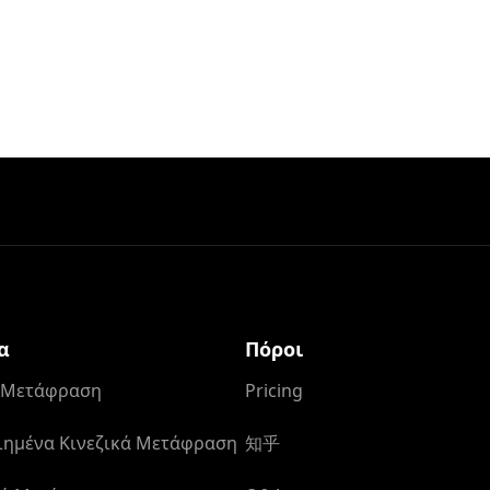
α
Πόροι
ά Μετάφραση
Pricing
ημένα Κινεζικά Μετάφραση
知乎