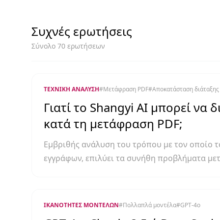
Συχνές ερωτήσεις
Σύνολο 70 ερωτήσεων
ΤΕΧΝΙΚΉ ΑΝΆΛΥΣΗ
#
Μετάφραση PDF
#
Αποκατάσταση διάταξης
Γιατί το Shangyi AI μπορεί να 
κατά τη μετάφραση PDF;
Εμβριθής ανάλυση του τρόπου με τον οποίο τ
εγγράφων, επιλύει τα συνήθη προβλήματα με
παρατηρούνται στη μετάφραση αρχείων PDF.
ΙΚΑΝΌΤΗΤΕΣ ΜΟΝΤΈΛΩΝ
#
Πολλαπλά μοντέλα
#
GPT-4o