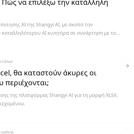
; Πώς να επιλέξω την κατάλληλη
οίησης AI της Shangyi AI, με σκοπό την
 καταλληλότερου AI κινητήρα σε συνάρτηση με τον
α τύπων
cel, θα καταστούν άκυρες οι
υ περιέχονται;
σης της πλατφόρμας Shangyi AI για τη μορφή XLSX:
ιεχομένου.
 εικόνας