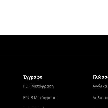
Έγγραφο
Γλώσσ
PDF Μετάφραση
Αγγλικ
EPUB Μετάφραση
Απλοποι