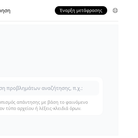
ρηση
Έναρξη μετάφρασης
οπισμός απάντησης με βάση το φαινόμενο
ον τύπο αρχείου ή λέξεις-κλειδιά όρων.