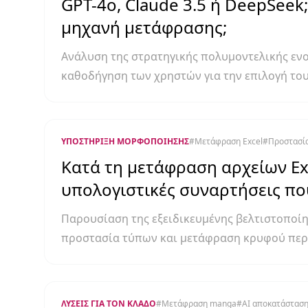
GPT-4o, Claude 3.5 ή DeepSeek
μηχανή μετάφρασης;
Ανάλυση της στρατηγικής πολυμοντελικής ενοπ
καθοδήγηση των χρηστών για την επιλογή του
τύπο του εγγράφου.
ΥΠΟΣΤΉΡΙΞΗ ΜΟΡΦΟΠΟΊΗΣΗΣ
#
Μετάφραση Excel
#
Προστασί
Κατά τη μετάφραση αρχείων Ex
υπολογιστικές συναρτήσεις πο
Παρουσίαση της εξειδικευμένης βελτιστοποίη
προστασία τύπων και μετάφραση κρυφού περ
ΛΎΣΕΙΣ ΓΙΑ ΤΟΝ ΚΛΆΔΟ
#
Μετάφραση manga
#
AI αποκατάσταση