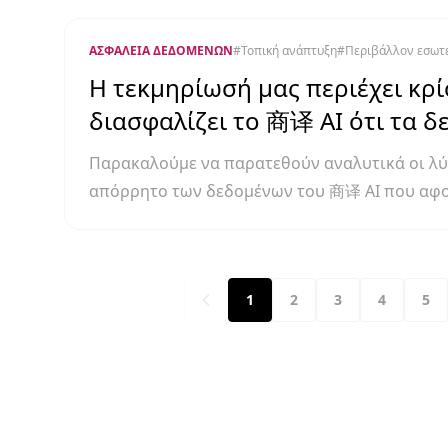
ΑΣΦΆΛΕΙΑ ΔΕΔΟΜΈΝΩΝ
#
Τοπική ανάπτυξη
#
Περιβάλλον εσωτε
Η τεκμηρίωσή μας περιέχει κρί
διασφαλίζει το 商译 AI ότι τα δ
Παρακαλούμε να παρατεθούν αναλυτικά οι λύσ
απόρρητο των δεδομένων του 商译 AI που αφορ
1
2
3
4
5