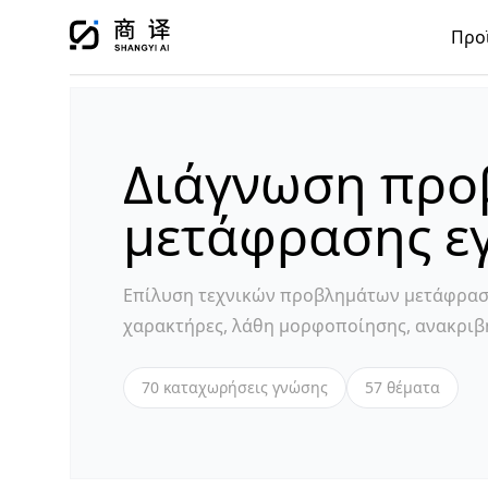
Προ
Διάγνωση πρ
μετάφρασης ε
Επίλυση τεχνικών προβλημάτων μετάφρα
χαρακτήρες, λάθη μορφοποίησης, ανακριβή
70 καταχωρήσεις γνώσης
57 θέματα