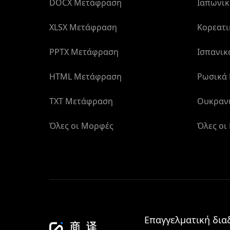
DOCX Μετάφραση
Ιαπωνι
XLSX Μετάφραση
Κορεατ
PPTX Μετάφραση
Ισπανι
HTML Μετάφραση
Ρωσικά
TXT Μετάφραση
Ουκραν
Όλες οι Μορφές
Όλες οι
Επαγγελματική δια