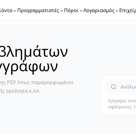
ϊόντα
Προγραμματιστές
Πόροι
Λογαριασμός
Επιχεί
οβλημάτων
γγράφων
σης PDF όπως παραμορφωμένοι
ς ορολογία κ.λπ.
Γρήγορος εντ
σφάλματος, τ